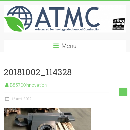
Skip
to
content
ATMC
Menu
Advanced
Technology
Mechanical
20181002_114328
Construction
B85700innovation
12 avril 2022