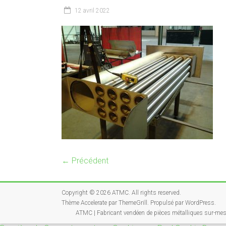
12 avril 2022
← Précédent
Copyright © 2026
ATMC
. All rights reserved.
Thème
Accelerate
par ThemeGrill. Propulsé par
WordPress
.
ATMC | Fabricant vendéen de pièces métalliques sur-me