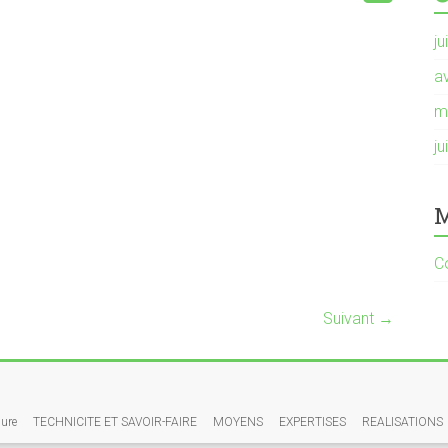
ju
av
m
ju
M
C
Suivant →
sure
TECHNICITE ET SAVOIR-FAIRE
MOYENS
EXPERTISES
REALISATIONS