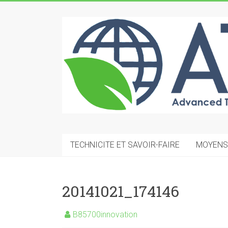
Skip
to
ATMC
content
Advanced
Technology
Mechanical
Construction
TECHNICITE ET SAVOIR-FAIRE
MOYENS
20141021_174146
B85700innovation