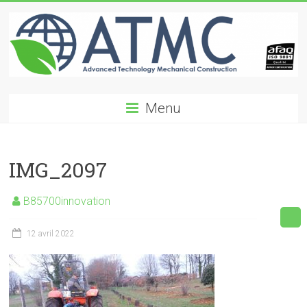
Skip
to
content
ATMC
Menu
Advanced
Technology
Mechanical
IMG_2097
Construction
B85700innovation
12 avril 2022