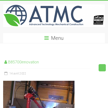
Skip
to
content
ATMC
Menu
Advanced
Technology
Mechanical
Construction
B85700innovation
14 avril 2022