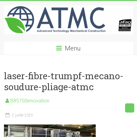
Skip
to
content
ATMC
Menu
Advanced
Technology
Mechanical
laser-fibre-trumpf-mecano-
Construction
soudure-pliage-atmc
B85700innovation
2 juillet 2025