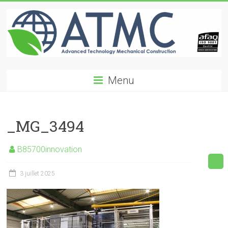
Skip
to
content
ATMC
Menu
Advanced
Technology
Mechanical
_MG_3494
Construction
B85700innovation
3 juillet 2025