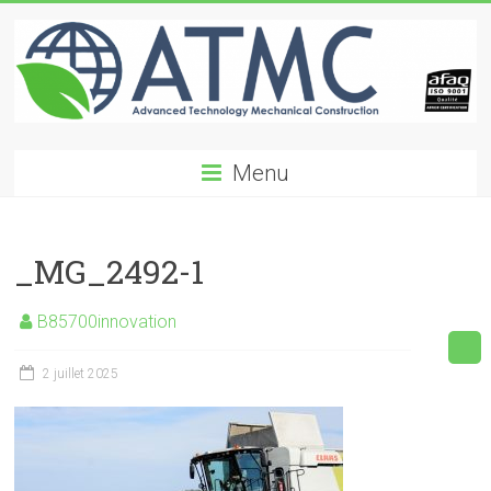
Skip
to
content
ATMC
Menu
Advanced
Technology
Mechanical
_MG_2492-1
Construction
B85700innovation
2 juillet 2025