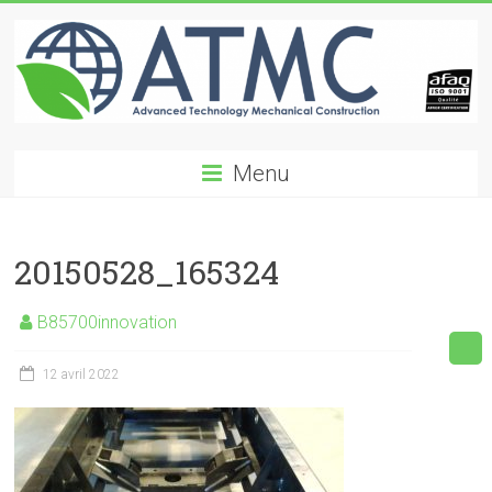
Skip
to
content
ATMC
Menu
Advanced
Technology
Mechanical
20150528_165324
Construction
B85700innovation
12 avril 2022