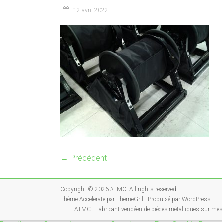
12 avril 2022
← Précédent
Copyright © 2026
ATMC
. All rights reserved.
Thème
Accelerate
par ThemeGrill. Propulsé par
WordPress
.
ATMC | Fabricant vendéen de pièces métalliques sur-me