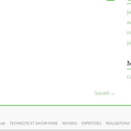
ju
av
m
ju
M
C
Suivant →
sure
TECHNICITE ET SAVOIR-FAIRE
MOYENS
EXPERTISES
REALISATIONS