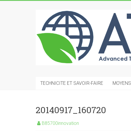
Skip
to
ATMC
content
Advanced
Technology
Mechanical
Construction
TECHNICITE ET SAVOIR-FAIRE
MOYENS
20140917_160720
B85700innovation