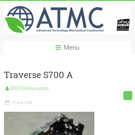
Skip
to
content
ATMC
Menu
Advanced
Technology
Mechanical
Traverse S700 A
Construction
B85700innovation
12 avril 2022