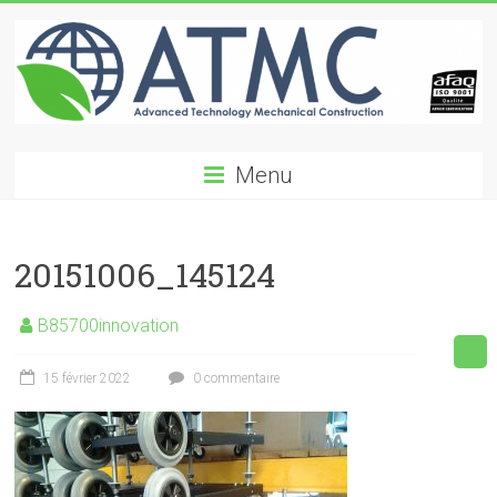
Skip
to
content
ATMC
Menu
Advanced
Technology
Mechanical
20151006_145124
Construction
B85700innovation
15 février 2022
0 commentaire