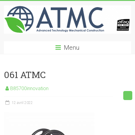
Skip
to
content
ATMC
Menu
Advanced
Technology
Mechanical
061 ATMC
Construction
B85700innovation
12 avril 2022