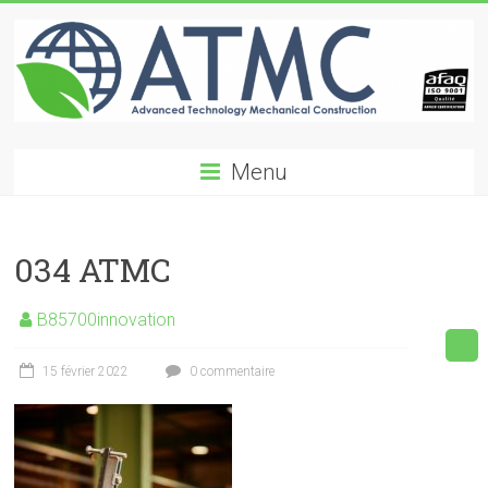
Skip
to
content
ATMC
Menu
Advanced
Technology
Mechanical
034 ATMC
Construction
B85700innovation
15 février 2022
0 commentaire