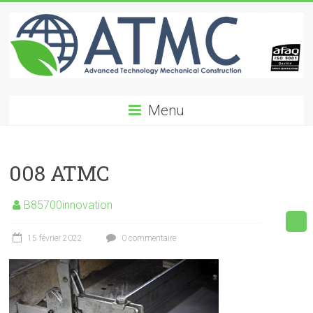
Skip
to
content
ATMC
Menu
Advanced
Technology
Mechanical
008 ATMC
Construction
B85700innovation
15 février 2022
0 commentaire